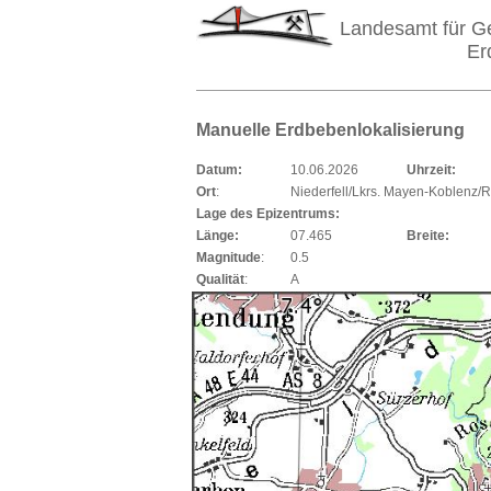
Landesamt für G
Er
Manuelle Erdbebenlokalisierung
Datum:
10.06.2026
Uhrzeit:
Ort
:
Niederfell/Lkrs. Mayen-Koblenz/
Lage des Epizentrums:
Länge:
07.465
Breite:
Magnitude
:
0.5
Qualität
:
A