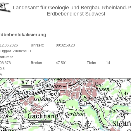
Landesamt für Geologie und Bergbau Rheinland-P
Erdbebendienst Südwest
rdbebenlokalisierung
12.06.2026
Uhrzeit:
00:32:58.23
Elgg/Kt. Zuerich/CH
entrums:
08.878
Breite:
47.501
Tiefe:
14
0.8
A