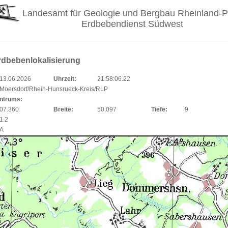
Landesamt für Geologie und Bergbau Rheinland-P
Erdbebendienst Südwest
rdbebenlokalisierung
13.06.2026
Uhrzeit:
21:58:06.22
Moersdorf/Rhein-Hunsrueck-Kreis/RLP
entrums:
07.360
Breite:
50.097
Tiefe:
9
1.2
A