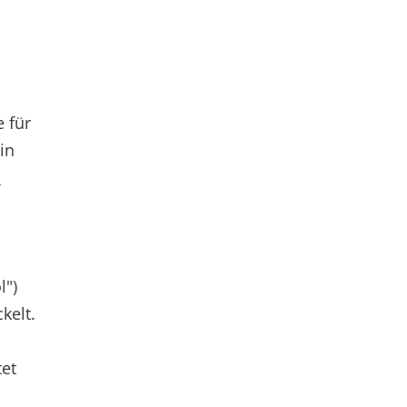
 für
in
d
l")
kelt.
tet