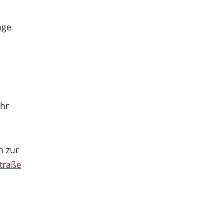
age
ehr
n zur
traße