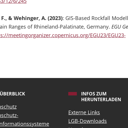
3/12/6/245
F., & Wehinger, A. (2023)
: GIS-Based Rockfall Model
ain Ranges of Rhineland-Palatinate, Germany.
EGU Ge
ps://meetingorganizer.copernicus.org/EGU23/EGU23-
ÜBERBLICK
INFOS ZUM
HERUNTERLADEN
nschutz
Externe Links
schutz-
LGB-Downloads
informationssysteme