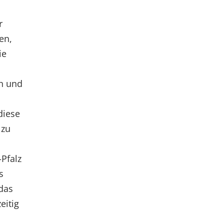
r
en,
ie
en und
diese
 zu
Pfalz
s
 das
eitig