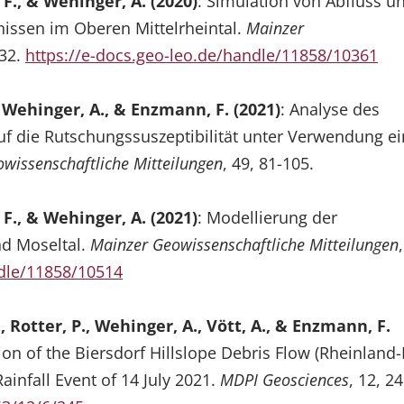
F., & Wehinger, A. (2020)
: Simulation von Abfluss u
nissen im Oberen Mittelrheintal.
Mainzer
-32.
https://e-docs.geo-leo.de/handle/11858/10361
 Wehinger, A., & Enzmann, F. (2021)
: Analyse des
uf die Rutschungssuszeptibilität unter Verwendung e
wissenschaftliche Mitteilungen
, 49, 81-105.
F., & Wehinger, A. (2021)
: Modellierung der
nd Moseltal.
Mainzer Geowissenschaftliche Mitteilungen
ndle/11858/10514
., Rotter, P., Wehinger, A., Vött, A., & Enzmann, F.
ion of the Biersdorf Hillslope Debris Flow (Rheinland-
ainfall Event of 14 July 2021.
MDPI Geosciences
, 12, 24