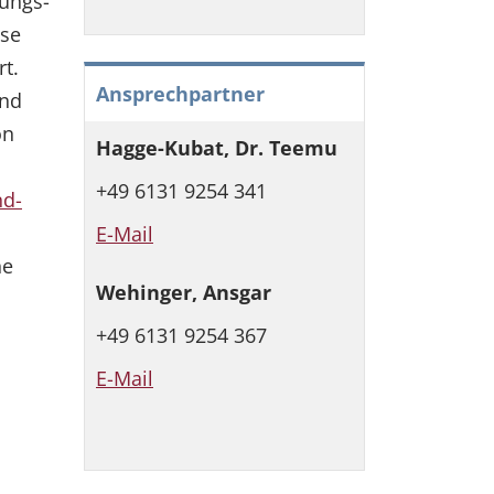
hungs-
yse
t.
Ansprechpartner
und
on
Hagge-Kubat, Dr. Teemu
+49 6131 9254 341
nd-
E-Mail
ne
Wehinger, Ansgar
+49 6131 9254 367
E-Mail