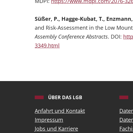
MDPI:
https://www.mdpi.com/2076-326
Süßer, P., Hagge-Kubat, T., Enzmann, 
and Risk-Assessment in the Low Mount
Assembly Conference Abstracts
. DOI:
htt
3349.html
ÜBER DAS LGB
Anfahrt und Kontakt
Date
Impressum
Daten
Jobs und Karriere
Fach