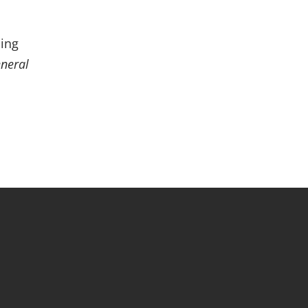
ling
neral