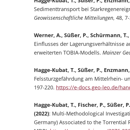
Hagge-Kubat, T., Süßer, P., Enzmann, 
Sedimenttransport bei Starkregenereig
Geowissenschaftliche Mitteilungen
, 48, 7
Werner, A., Süßer, P., Schürmann, T.,
Einflusses der Lagerungsverhältnisse a
erweiterten TOBIA-Modells.
Mainzer Geo
Hagge-Kubat, T., Süßer, P., Enzmann, 
Felssturzgefährdung am Mittelrhein- u
197-220.
https://e-docs.geo-leo.de/ha
Hagge-Kubat, T., Fischer, P., Süßer, P
(2022)
: Multi-Methodological Investigat
Germany) Associated to the Torrential R