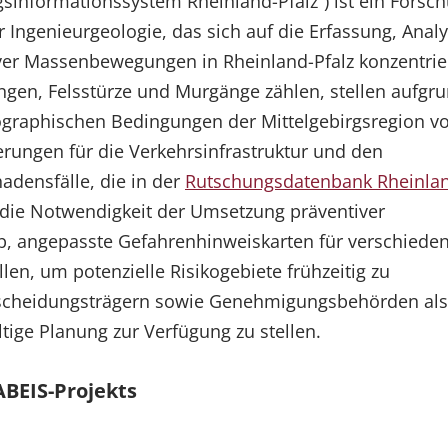
informationssystem Rheinland-Pfalz“) ist ein Forsc
 Ingenieurgeologie, das sich auf die Erfassung, Anal
iver Massenbewegungen in Rheinland-Pfalz konzentrier
gen, Felsstürze und Murgänge zählen, stellen aufgr
graphischen Bedingungen der Mittelgebirgsregion v
rungen für die Verkehrsinfrastruktur und den
adensfälle, die in der
Rutschungsdatenbank Rheinla
 die Notwendigkeit der Umsetzung präventiver
b, angepasste Gefahrenhinweiskarten für verschiede
n, um potenzielle Risikogebiete frühzeitig zu
ntscheidungsträgern sowie Genehmigungsbehörden als
tige Planung zur Verfügung zu stellen.
BEIS-Projekts