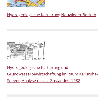
Hydrogeologische Kartierung Neuwieder Becken
Hydrogeologische Kartierung und
Grundwasserbewirtschaftung im Raum Karlsruhe-
Speyer, Analyse des Ist-Zustandes, 1988