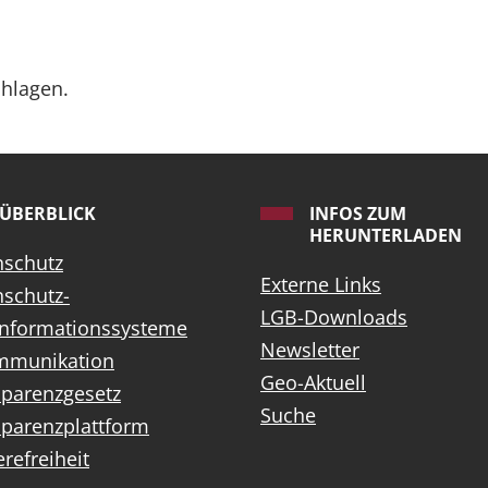
chlagen.
ÜBERBLICK
INFOS ZUM
HERUNTERLADEN
nschutz
Externe Links
schutz-
LGB-Downloads
informationssysteme
Newsletter
mmunikation
Geo-Aktuell
sparenzgesetz
Suche
parenzplattform
erefreiheit