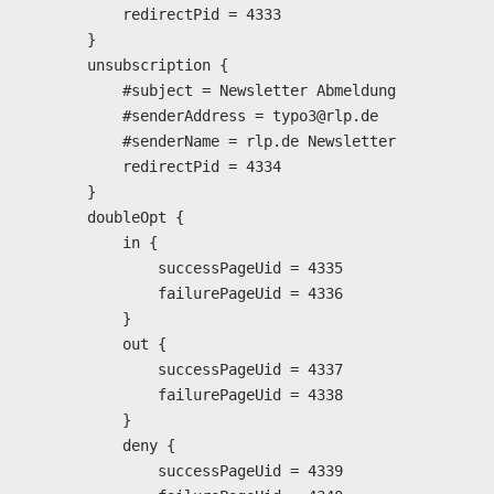
            redirectPid = 4333

        }

        unsubscription {

            #subject = Newsletter Abmeldung

            #senderAddress = typo3@rlp.de

            #senderName = rlp.de Newsletter

            redirectPid = 4334

        }

        doubleOpt {

            in {

                successPageUid = 4335

                failurePageUid = 4336

            }

            out {

                successPageUid = 4337

                failurePageUid = 4338

            }

            deny {

                successPageUid = 4339
