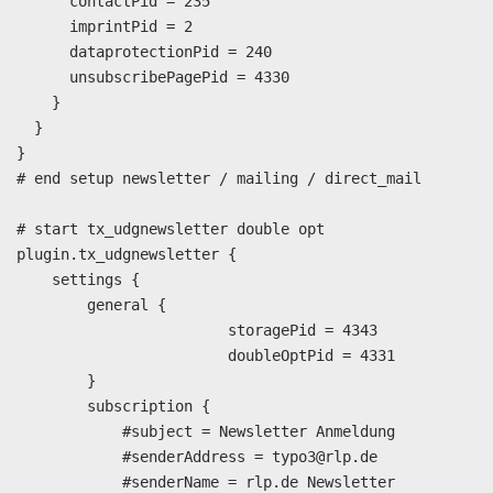
      contactPid = 235

      imprintPid = 2

      dataprotectionPid = 240

      unsubscribePagePid = 4330

    }

  }  

}

# end setup newsletter / mailing / direct_mail

# start tx_udgnewsletter double opt 

plugin.tx_udgnewsletter {

    settings {

        general {

			storagePid = 4343

			doubleOptPid = 4331

        }

        subscription {

            #subject = Newsletter Anmeldung

            #senderAddress = typo3@rlp.de

            #senderName = rlp.de Newsletter
