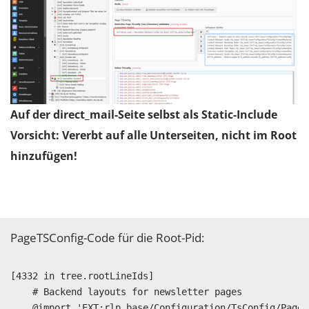
Auf der direct_mail-Seite selbst als Static-Include
Vorsicht: Vererbt auf alle Unterseiten, nicht im Root
hinzufügen!
PageTSConfig-Code für die Root-Pid:
[4332 in tree.rootLineIds]

    # Backend layouts for newsletter pages

    @import 'EXT:rlp_base/Configuration/TsConfig/Page/