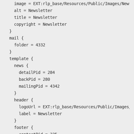
    image = EXT:rlp_base/Resources/Public/Images/Newsl
    alt = Newsletter

    title = Newsletter

    copyright = Newsletter

  }  

  mail {

    folder = 4332

  }

  template {

    news {

      detailPid = 284

      backPid = 280

      mailingPid = 4342

    }

    header {

      logoUrl = EXT:rlp_base/Resources/Public/Images/N
      label = Newsletter

    }

    footer {
