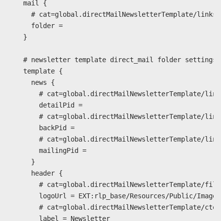
    mail {

      # cat=global.directMailNewsletterTemplate/links/
      folder =

    }

    # newsletter template direct_mail folder settings

    template {

      news {

        # cat=global.directMailNewsletterTemplate/link
        detailPid =

        # cat=global.directMailNewsletterTemplate/link
        backPid =

        # cat=global.directMailNewsletterTemplate/link
        mailingPid =

      }

      header {

        # cat=global.directMailNewsletterTemplate/file
        logoUrl = EXT:rlp_base/Resources/Public/Images
        # cat=global.directMailNewsletterTemplate/ctex
        label = Newsletter
