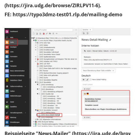
(https://jira.udg.de/browse/ZIRLPV11-6).
FE: https://typo3dmz-test01.rlp.de/mailing-demo
Beispielseite "News-Mailer" (https://jira.udg.de/brow