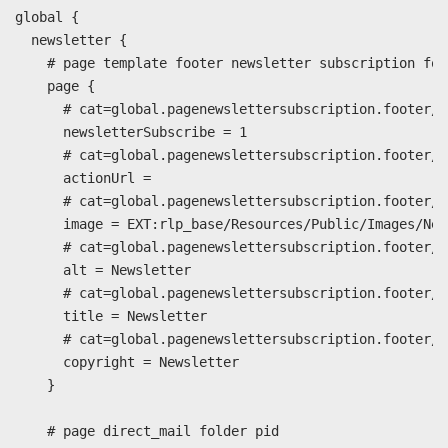
global {

  newsletter {

    # page template footer newsletter subscription form
    page {

      # cat=global.pagenewslettersubscription.footer/e
      newsletterSubscribe = 1

      # cat=global.pagenewslettersubscription.footer/l
      actionUrl =

      # cat=global.pagenewslettersubscription.footer/f
      image = EXT:rlp_base/Resources/Public/Images/New
      # cat=global.pagenewslettersubscription.footer/c
      alt = Newsletter

      # cat=global.pagenewslettersubscription.footer/c
      title = Newsletter

      # cat=global.pagenewslettersubscription.footer/c
      copyright = Newsletter

    }

    # page direct_mail folder pid
