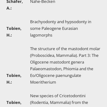
Schäfer,
Nahe-Becken
A.:
Brachyodonty and hypsodonty in
Tobien,
some Paleogene Eurasian
H.:
lagomorphs
The structure of the mastodont molar
(Proboscidea, Mammalia). Part 3: The
Oligocene mastodont genera
Palaeomastodon, Phiomia and the
Tobien,
Eo/Oligocene paenungulate
H.:
Moeritherium
New species of Cricetodontini
Tobien,
(Rodentia, Mammalia) from the