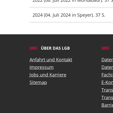
2022 (06. Juli 2022 in Montabaur). 37 S
2024 (04. Juli 2024 in Speyer). 37 S.
ÜBER DAS LGB
Anfahrt und Kontakt
Date
Impressum
Daten
Jobs und Karriere
Fach
Sitemap
E-Ko
Tran
Trans
Barri