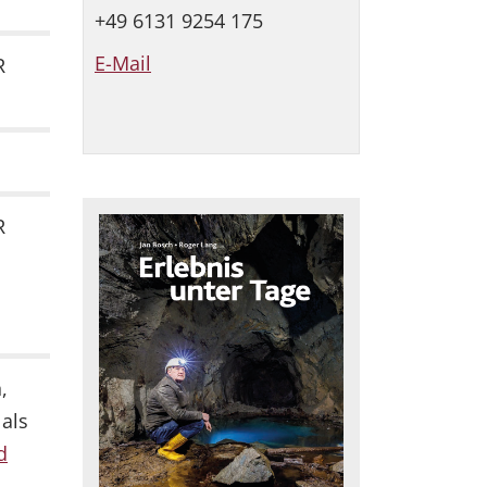
+49 6131 9254 175
E-Mail
R
R
,
als
d