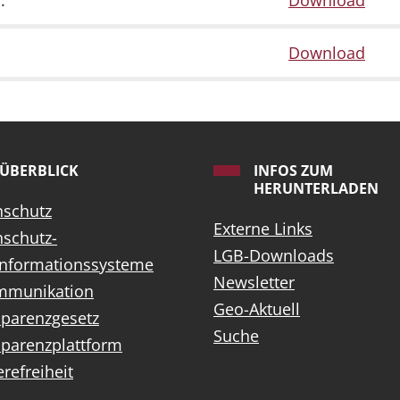
.
Download
Download
ÜBERBLICK
INFOS ZUM
HERUNTERLADEN
nschutz
Externe Links
schutz-
LGB-Downloads
informationssysteme
Newsletter
mmunikation
Geo-Aktuell
sparenzgesetz
Suche
parenzplattform
erefreiheit