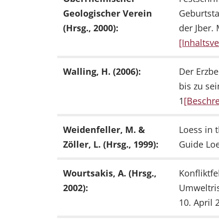
Geologischer Verein
Geburtsta
(Hrsg., 2000):
der Jber. 
[Inhaltsve
Walling, H. (2006):
Der Erzbe
bis zu se
1
[Beschr
Weidenfeller, M. &
Loess in 
Zöller, L. (Hrsg., 1999):
Guide Loe
Wourtsakis, A. (Hrsg.,
Konfliktf
2002):
Umweltris
10. April