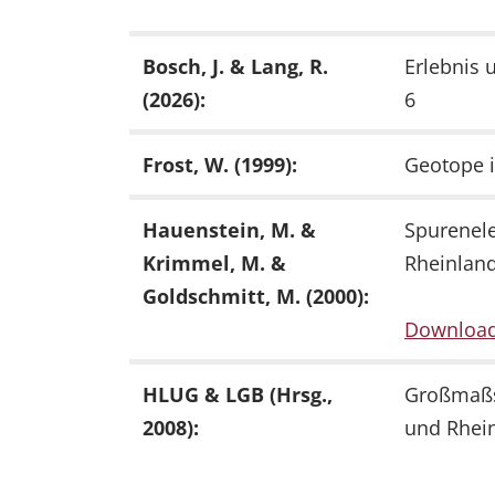
Bosch, J. & Lang, R.
Erlebnis 
(2026):
6
Frost, W. (1999):
Geotope i
Hauenstein, M. &
Spurenel
Krimmel, M. &
Rheinland
Goldschmitt, M. (2000):
Downloa
HLUG & LGB (Hrsg.,
Großmaßs
2008):
und Rhein