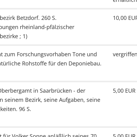
ezirk Betzdorf. 260 S.
10,00 EU
bungen rheinland-pfälzischer
ezirke ; 1)
ht zum Forschungsvorhaben Tone und
vergriffe
türliche Rohstoffe für den Deponiebau.
Oberbergamt in Saarbrücken - der
5,00 EUR
n seinem Bezirk, seine Aufgaben, seine
keiten. 96 S.
ft für Volker Sonne anläßlich seines 70.
5,00 EUR