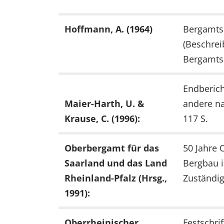
Hoffmann, A. (1964)
Bergamtsb
(Beschrei
Bergamtsb
Endberic
Maier-Harth, U. &
andere na
Krause, C. (1996):
117 S.
Oberbergamt für das
50 Jahre 
Saarland und das Land
Bergbau i
Rheinland-Pfalz (Hrsg.,
Zuständig
1991):
Oberrheinischer
Festschri