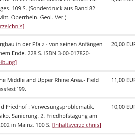
ges. 109 S. (Sonderdruck aus Band 82
Mitt. Oberrhein. Geol. Ver.)
rzeichnis]
rgbau in der Pfalz - von seinen Anfängen
20,00 EU
inem Ende. 228 S. ISBN 3-00-017820-
eibung]
the Middle and Upper Rhine Area.- Field
11,00 EU
ssfest ´99.
eld Friedhof : Verwesungsproblematik,
10,00 EU
iko, Sanierung. 2. Friedhofstagung am
 2002 in Mainz. 100 S.
[Inhaltsverzeichnis]